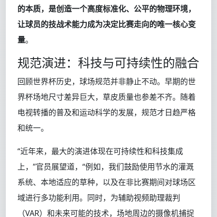
的本质，是创造一个高度标准化、公平的物理环境，
让球员的技战术能力成为决定比赛走向的唯一核心变
量
。
规范演进：科技与可持续性的融合
回顾世界杯历史，球场规范并非静止不动。早期的世
界杯场地尺寸差异巨大，草皮质量也参差不齐。随着
电视转播的普及和运动科学的发展，规范才日趋严格
和统一。
“近年来，最大的演进体现在可持续性和科技集成
上，”官员展望道，“例如，我们鼓励使用节水的灌溉
系统、本地适应的草种，以及在非比赛期间对球场区
域进行多功能利用。同时，为辅助视频助理裁判
（VAR）和未来可能的技术，场地周边的摄像机捕捉