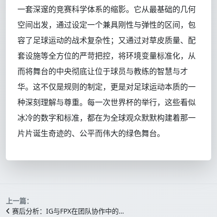
一套深邃的竞赛科学体系的缩影。它从最基础的几何
空间出发，通过设定一个兼具刚性与弹性的区间，包
容了足球运动的战术复杂性；又通过对草皮质量、配
套设施等全方位的严苛把控，将环境变量标准化，从
而将舞台的中央彻底让位于球员与教练的智慧与才
华。这不仅是规则的制定，更是对足球运动本质的一
种深刻理解与尊重。每一次世界杯的举行，这些看似
冰冷的数字和标准，都在为全球观众默默构建着那一
片片诞生奇迹的、公平而伟大的绿色舞台。
上一篇：
赛后分析：IG与FPX在团队协作中的…