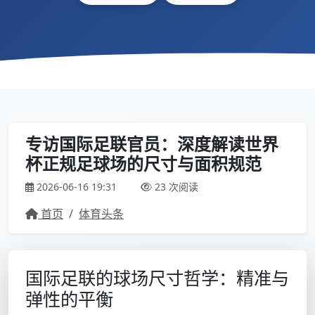
专访国际足联官员：深度解读世界
杯正规足球场的尺寸与面积规范
2026-06-16 19:31
23 次阅读
首页
/
体育头条
国际足联的球场尺寸哲学：精准与
弹性的平衡