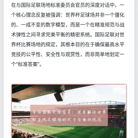
在与国际足联场地标准委员会官员的深度对话中，一
个核心理念反复被强调：世界杯足球场并非一个僵化
的、一成不变的数字模型，而是一个在精准规范与战
术弹性之间寻求完美平衡的精密系统。国际足联对世
界杯比赛场地的规定，其根本目的在于确保最高水平
竞技的公平性、安全性与观赏性，而非简单地划定一
个“标准答案”。