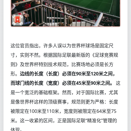
这位官员指出，许多人误以为世界杯球场是固定尺
寸，实则不然。根据国际足联最新版的《足球竞赛规
则》及世界杯特别技术规范，比赛场地必须是长方
形。
边线的长度（长度）必须在90米至120米之间，
而球门线的长度（宽度）必须在45米至90米之间。
这
是一个宽泛的基础框架。然而，对于国际比赛，尤其
是像世界杯这样的顶级赛事，规范则更为严格：长度
被限定在100米至110米，宽度则被限定在64米至75
米。这一收紧的区间，正是国际足联“精准化”管理的
体现。