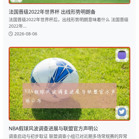
法国晋级2022年世界杯 出线形势明朗备
法国晋级2022年世界杯后，出线形势明朗意味着什么 法国晋级
2022年...
2026-08-06
NBA假球风波调查进展与联盟官方声明公
调查启动与初步取证 联盟调查小组已对近期多场常规赛的异常