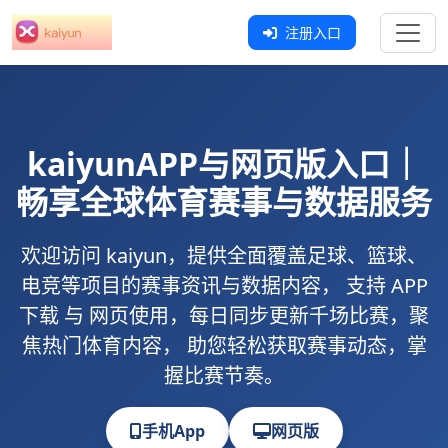
注册入口
kaiyun
APP与网页版入口｜
畅享全球体育赛事与数据服务
欢迎访问
kaiyun
，提供全面覆盖足球、篮球、
电竞等项目的赛事资讯与数据内容， 支持
APP
下载
与
网页使用
，每日同步更新千场比赛，聚
焦热门体育内容， 助您轻松获取赛事动态，掌
握比赛节奏。
手机App
网页版