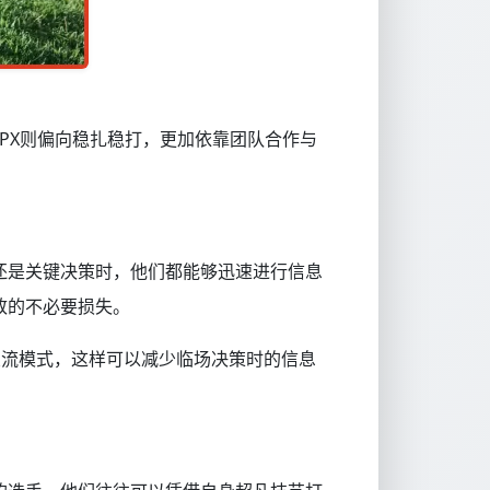
PX则偏向稳扎稳打，更加依靠团队合作与
还是关键决策时，他们都能够迅速进行信息
致的不必要损失。
交流模式，这样可以减少临场决策时的信息