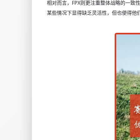
相对而言，FPX则更注重整体战略的一致
某些情况下显得缺乏灵活性，但也使得他