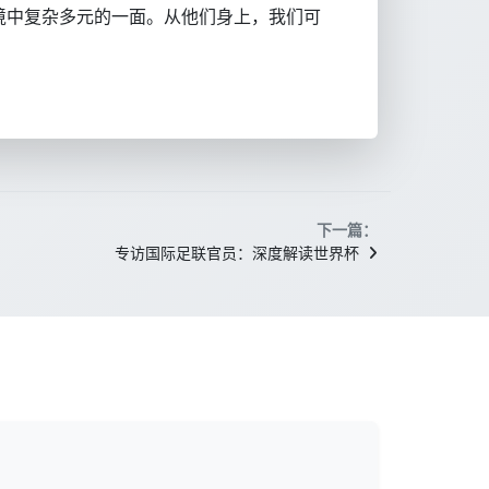
境中复杂多元的一面。从他们身上，我们可
下一篇：
专访国际足联官员：深度解读世界杯