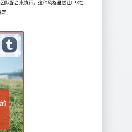
团队配合来执行。这种风格虽然让FPX在
稳定。