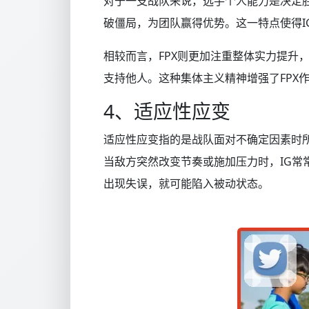
对于一支战队来说，选手个人能力是决定
破僵局，为团队赢得优势。这一特点使得
相较而言，FPX则更加注重整体实力提升
支持他人。这种集体主义精神增强了FPX
4、适应性应变
适应性应变指的是战队面对不确定因素时
当敌方突然改变节奏或施加压力时，IG
出现失误，就可能陷入被动状态。