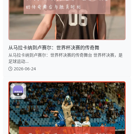
从马拉卡纳到卢赛尔：世界杯决赛的传奇舞
从马拉卡纳到卢赛尔：世界杯决赛的传奇舞台 世界杯决赛，是
足球运动...
2026-06-24