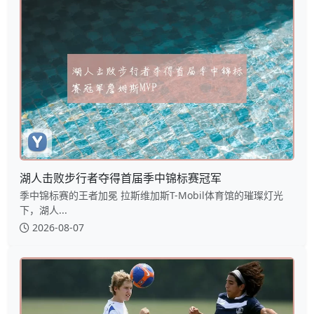
湖人击败步行者夺得首届季中锦标赛冠军
季中锦标赛的王者加冕 拉斯维加斯T-Mobil体育馆的璀璨灯光
下，湖人...
2026-08-07