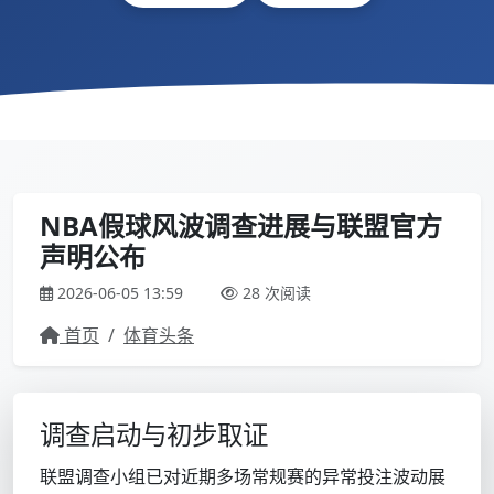
NBA假球风波调查进展与联盟官方
声明公布
2026-06-05 13:59
28 次阅读
首页
/
体育头条
调查启动与初步取证
联盟调查小组已对近期多场常规赛的异常投注波动展