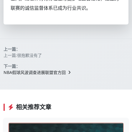
联赛的诚信监督体系已成为行业共识。
上一篇：
上一篇:很抱歉没有了
下一篇：
NBA假球风波调查进展联盟官方回
相关推荐文章