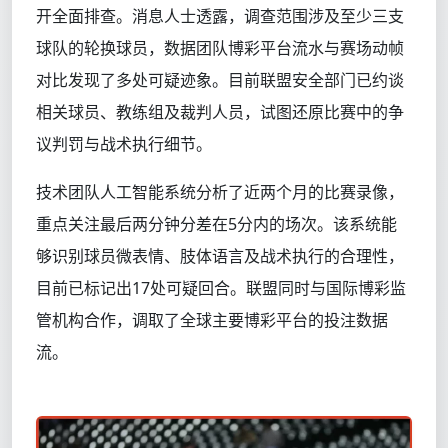
开全面排查。消息人士透露，调查范围涉及至少三支
球队的轮换球员，数据团队博彩平台流水与赛场动帧
对比发现了多处可疑迹象。目前联盟安全部门已约谈
相关球员、教练组及裁判人员，试图还原比赛中的争
议判罚与战术执行细节。
技术团队人工智能系统分析了近两个月的比赛录像，
重点关注最后两分钟分差在5分内的场次。该系统能
够识别球员微表情、肢体语言及战术执行的合理性，
目前已标记出17处可疑回合。联盟同时与国际博彩监
管机构合作，调取了全球主要博彩平台的投注数据
流。