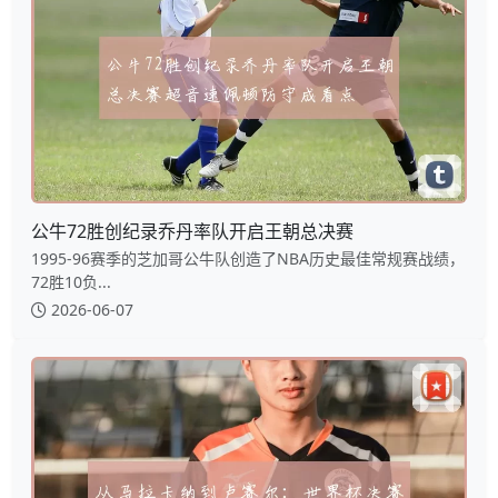
公牛72胜创纪录乔丹率队开启王朝总决赛
1995-96赛季的芝加哥公牛队创造了NBA历史最佳常规赛战绩，
72胜10负...
2026-06-07