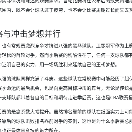
的实际情况和球迷的观赛需求。首轮比赛将在公布后的数天内陆
范围内，既不会让球队过于疲劳，也不会让比赛周期过长而失去热
路与冲击梦想并行
，也有常规赛激烈竞争才挤进八强的黑马球队。卫冕冠军作为上
对轻松的首轮对手。然而季后赛的残酷性在于，任何一支球队都
中证明自己的实力，用一场场胜利来延续自己的王朝梦想。
八强的球队同样充满了斗志。这些球队在常规赛中可能经历了起
赛季命运的最后机会，也是向更高目标冲击的舞台。无论是传统
支球队都带着各自的目标和期待走进季后赛，这也是CBA联赛
后赛的悬念系数大幅提升。虽然排名靠前的球队在纸面实力上可
名靠后的球队击败排名靠前对手的案例，这也是为什么季后赛总
这也正是体育竞技的魅力所在。