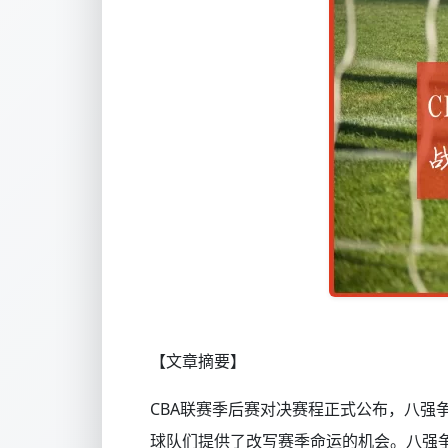
【文章摘要】
CBA联赛季后赛对决赛程正式公布，八
球队们提供了改写赛季命运的机会。八强