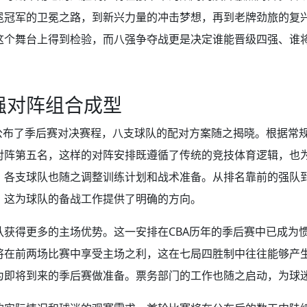
冕冠军的卫冕之路，到新兴力量的冲击梦想，再到老牌劲旅的复
这个舞台上得到检验，而八强争夺战更是决定谁能晋级四强、谁
强对阵组合成型
间公布了季后赛对决赛程，八支球队的配对方案随之揭晓。根据常
对阵第五名，这样的对阵安排既遵循了传统的竞技体育逻辑，也
，各支球队也随之调整训练计划和战术准备。从排名靠前的强队
，这为球队的备战工作提供了明确的方向。
队获得更多的主场优势。这一安排在CBA历年的季后赛中已成为
将在前两场比赛中享受主场之利，这在七局四胜制中往往能够产
为即将到来的季后赛做准备。票务部门的工作也随之启动，为球