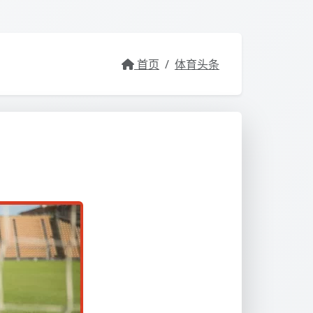
首页
/
体育头条