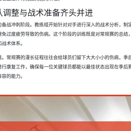
队调整与战术准备齐头并进
的备战冲刺阶段。教练组开始针对对手进行深入的战术分析，制
避免过度疲劳导致的伤病。这个阶段的训练既是对常规赛的总结
和战术体系。
重。常规赛的漫长征程往往会给球员们留下大大小小的伤病，季
进行康复工作，确保每一位关键球员都能以最佳状态出现在季后
阵容的能力。