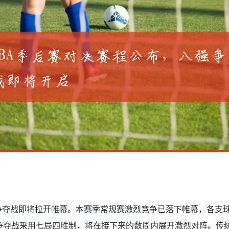
强争夺战即将拉开帷幕。本赛季常规赛激烈竞争已落下帷幕，各支
争夺战采用七局四胜制，将在接下来的数周内展开激烈对阵。传