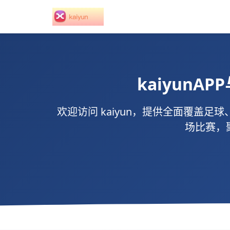
kaiyun
AP
欢迎访问
kaiyun
，提供全面覆盖足球
场比赛，