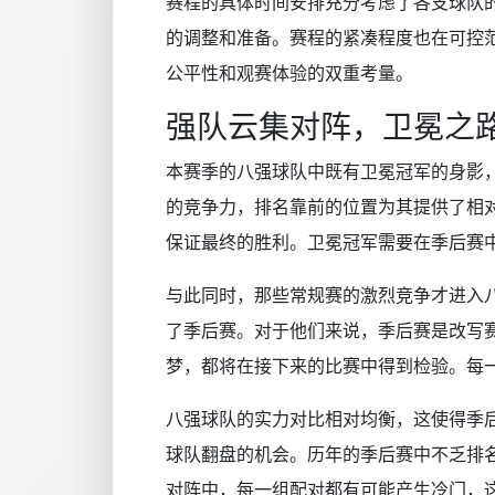
赛程的具体时间安排充分考虑了各支球队
的调整和准备。赛程的紧凑程度也在可控
公平性和观赛体验的双重考量。
强队云集对阵，卫冕之
本赛季的八强球队中既有卫冕冠军的身影
的竞争力，排名靠前的位置为其提供了相
保证最终的胜利。卫冕冠军需要在季后赛
与此同时，那些常规赛的激烈竞争才进入
了季后赛。对于他们来说，季后赛是改写
梦，都将在接下来的比赛中得到检验。每一
八强球队的实力对比相对均衡，这使得季
球队翻盘的机会。历年的季后赛中不乏排
对阵中，每一组配对都有可能产生冷门，