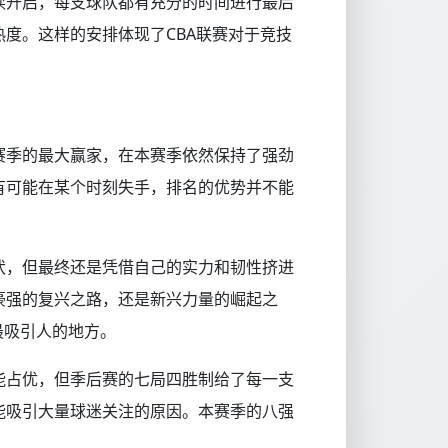
续开启，每支球队都有充分的时间进行最后
度。这样的安排体现了CBA联赛对于竞技
赛季的最大赢家，在本赛季依然保持了强劲
有可能在某个时刻失手，排名的优势并不能
伏，但最终还是凭借自己的实力和韧性挤进
豪强的复兴之路，还是新兴力量的崛起之
最吸引人的地方。
能占优，但季后赛的七局四胜制给了每一支
能吸引大量球迷关注的原因。本赛季的八强